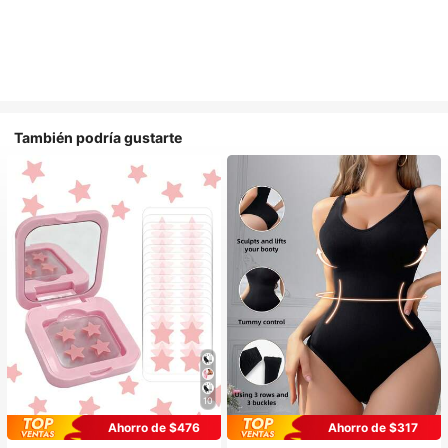
También podría gustarte
10
#1 Más vendidos
en Casual-Cómodo Bodys moldeadores para mujer
Ahorro de $476
Ahorro de $317
¡Casi agotado!