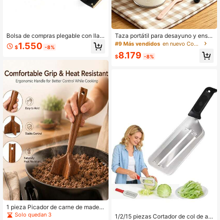
Bolsa de compras plegable con llav
Taza portátil para desayuno y ensal
ero, bolsa de compras reutilizable y
ada con tenedor y tapa - Material P
#9 Más vendidos
en nuevo Copas
1.550
$
-8%
portátil de gran capacidad, adecua
P duradero, ideal para yogur, frutas
8.179
da para viajes, compras en el super
y verduras - Perfecto para la escuel
$
-8%
mercado, playa y uso diario, decora
a, picnics y oficinas
ción de dormitorio, regreso a la esc
uela
1 pieza Picador de carne de madera
de teca, triturador de carne de res
Solo quedan 3
1/2/15 piezas Cortador de col de ac