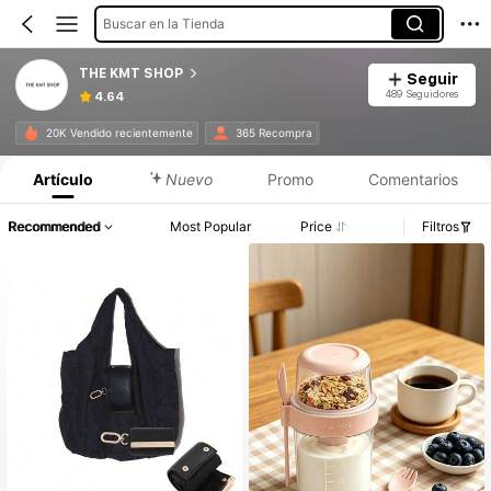
Buscar en la Tienda
THE KMT SHOP
Seguir
489 Seguidores
4.64
20K Vendido recientemente
365 Recompra
Artículo
Nuevo
Promo
Comentarios
Recommended
Most Popular
Price
Filtros