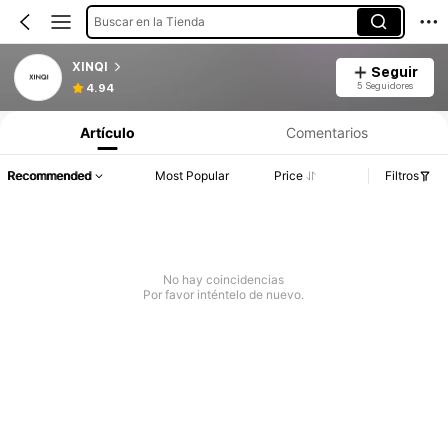
Buscar en la Tienda
XINQI
Seguir
5 Seguidores
4.94
Artículo
Comentarios
Recommended
Most Popular
Price
Filtros
No hay coincidencias
Por favor inténtelo de nuevo.