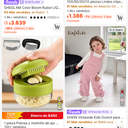
100/50/30/10 piezas Lindos clips d
SHEGLAM
e estrella de cinco puntas estilo Y2
#1 Más vendidos
en Aleación De Hierro Accesorios para el cabello d
SHEGLAM Color Bloom Rubor LíQui
K, clips de cabello coloridos, acces
1.4k+ vendidos
do Acabado Mate-Love Cake Color
#3 Más vendidos
en Rubor
orios básicos para el cabello - Adec
1.386
ete Marca De Belleza CosméTica
$
-7%
¡Últimos 3 días
1.4k+ vendidos
(1000+)
uados para niñas, uso diario en la e
Maquillaje Para Mujeres Y NiñAs
Estimado
scuela, fiestas, deportes, estética
3.839
$
-29%
¡Últimos 2 días
0-3 Years
Estimado
10
Vintaside Kids
Ahorro de $490
SHEIN Vintaside Kids Overol para ni
ña bebé, para todas las estaciones,
#1 Más vendidos
en Bebé rosa Monos para niñas
1 pieza Prensa y molinillo de ajo ma
estilo lindo, rosa claro, decorado co
nual - Herramienta de cocina multif
100+ vendidos