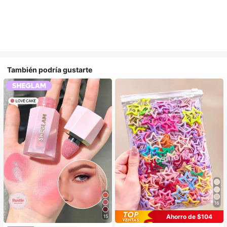
También podría gustarte
16
Ahorro de $104
15