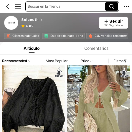
Buscar en la Tienda
Selcouth
Seguir
605 Seguidores
4.82
Clientes habituales
Establecido hace 1 año
24K Vendido recientemen
Artículo
Comentarios
Recommended
Most Popular
Price
Filtros