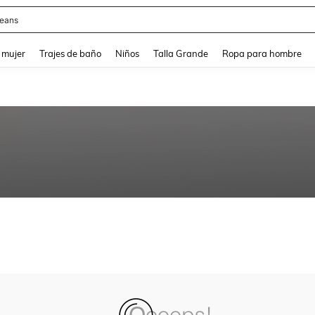
eans
and down arrow keys to navigate search Búsqueda reciente and Busca y Encuentr
 mujer
Trajes de baño
Niños
Talla Grande
Ropa para hombre