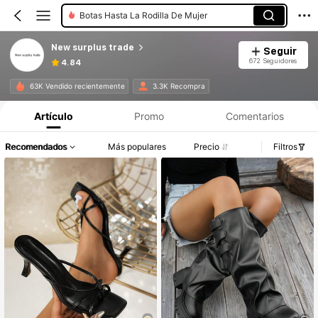
Botas Hasta La Rodilla De Mujer
New surplus trade
Seguir
672 Seguidores
4.84
63K Vendido recientemente
3.3K Recompra
Artículo
Promo
Comentarios
Recomendados
Más populares
Precio
Filtros