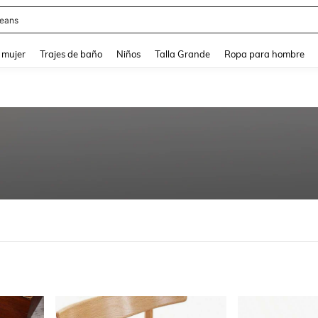
y
and down arrow keys to navigate search Búsqueda reciente and Busca y Encuentr
 mujer
Trajes de baño
Niños
Talla Grande
Ropa para hombre