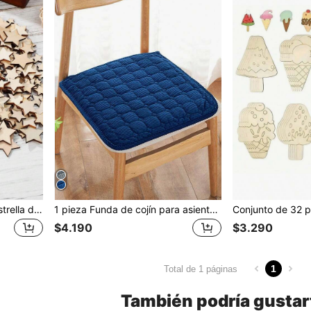
100 piezas de formas de estrella de madera hueca en blanco para manualidades de boda DIY, surtido de tamaños
1 pieza Funda de cojín para asiento de silla de pana, reutilizable y lavable, apta para todas las estaciones
$4.190
$3.290
1
Total de 1 páginas
También podría gustar