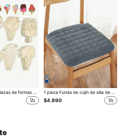
Conjunto de 32 piezas de formas de helado de madera sin terminar, adecuado para manualidades y decoraciones DIY, con etiquetas de regalo - Proyecto de arte de verano pintado a mano, adecuado para el hogar, fiesta, boda
1 pieza Funda de cojín de silla de pana para todas las estaciones, anti-suciedad
$4.890
te