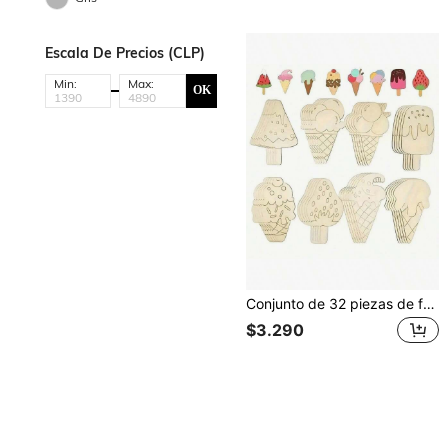
Escala De Precios (CLP)
Min:
Max:
OK
Conjunto de 32 piezas de formas de helado de madera sin terminar, adecuado para manualidades y decoraciones DIY, con etiquetas de regalo - Proyecto de arte de verano pintado a mano, adecuado para el hogar, fiesta, boda
$3.290