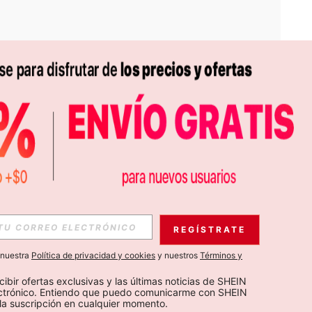
APP
S EXCLUSIVAS, PROMOCIONES Y NOTICIAS DE SHEIN
REGÍSTRATE
Suscribir
a nuestra
Política de privacidad y cookies
y nuestros
Términos y
Suscribirte
cibir ofertas exclusivas y las últimas noticias de SHEIN 
ectrónico. Entiendo que puedo comunicarme con SHEIN 
la suscripción en cualquier momento.
Suscribir