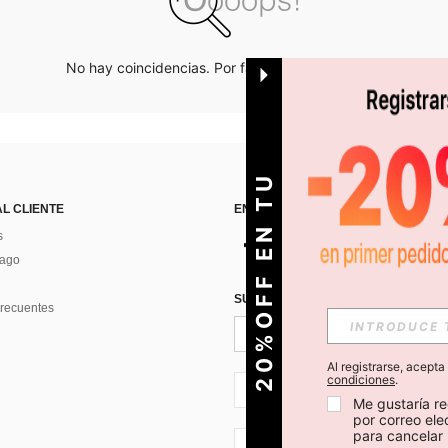
No hay coincidencias. Por favor inténtalo de nuevo.
O
2
0
%
O
F
F
E
N
T
U
P
R
I
M
E
R
P
E
D
I
D
AL CLIENTE
ENCUÉNTRANOS EN
s
Pago
SUSCRÍBETE PARA RECIBIR OFERTA
recuentes
Al registrarse, acept
condiciones
.
CL + 56
Me gustaría re
por correo el
para cancelar 
CL + 56