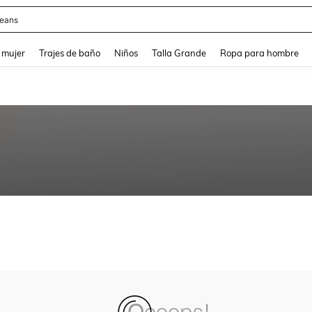
eans
and down arrow keys to navigate search Búsqueda reciente and Busca y Encuentr
 mujer
Trajes de baño
Niños
Talla Grande
Ropa para hombre