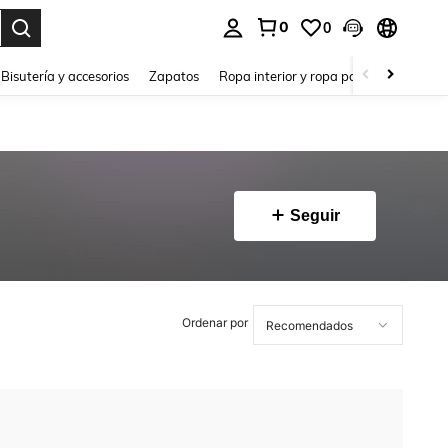
0
0
a. Press Enter to select.
Bisutería y accesorios
Zapatos
Ropa interior y ropa para dormir
Ho
Seguir
Ordenar por