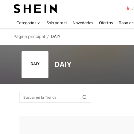
J
Use up 
Categorías
Solo para ti
Novedades
Ofertas
Ropa de
Página principal
DAIY
/
DAIY