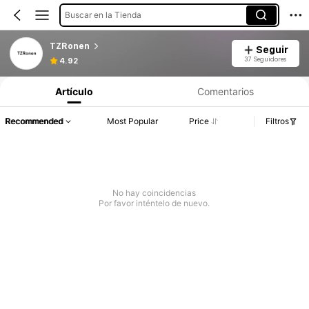
Buscar en la Tienda
TZRonen
Seguir
37 Seguidores
4.92
Artículo
Comentarios
Recommended
Most Popular
Price
Filtros
No hay coincidencias
Por favor inténtelo de nuevo.