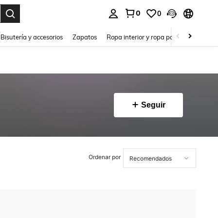
0
0
a. Press Enter to select.
Bisutería y accesorios
Zapatos
Ropa interior y ropa para dormir
Ho
Seguir
Ordenar por