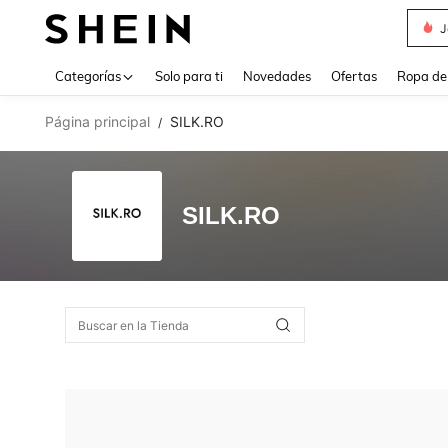
J
Use up 
Categorías
Solo para ti
Novedades
Ofertas
Ropa de
Página principal
SILK.RO
/
SILK.RO