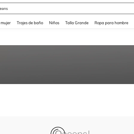
eans
and down arrow keys to navigate search Búsqueda reciente and Busca y Encuentr
 mujer
Trajes de baño
Niños
Talla Grande
Ropa para hombre