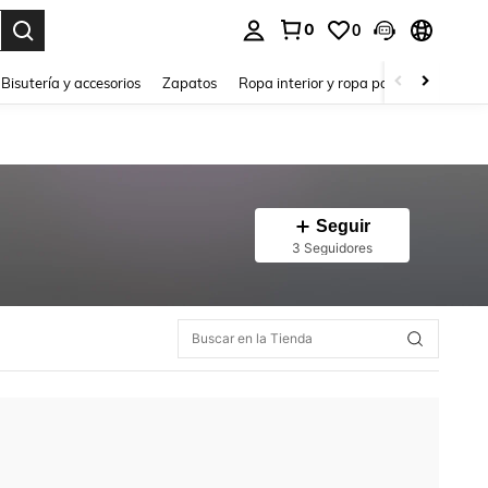
0
0
a. Press Enter to select.
Bisutería y accesorios
Zapatos
Ropa interior y ropa para dormir
Ho
Seguir
3 Seguidores