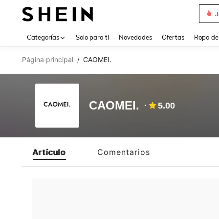
J
Use up 
Categorías
Solo para ti
Novedades
Ofertas
Ropa de
Página principal
CAOMEI.
/
CAOMEI.
5.00
Artículo
Comentarios