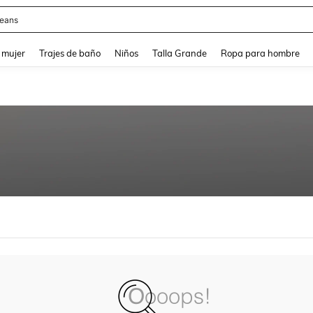
eans
and down arrow keys to navigate search Búsqueda reciente and Busca y Encuentr
 mujer
Trajes de baño
Niños
Talla Grande
Ropa para hombre