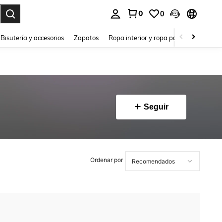
0
0
a. Press Enter to select.
Bisutería y accesorios
Zapatos
Ropa interior y ropa para dormir
Ho
Seguir
Ordenar por