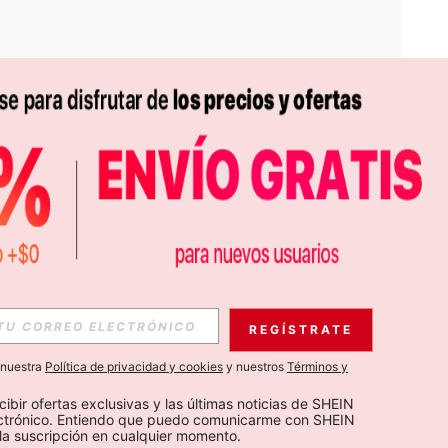
APP
S EXCLUSIVAS, PROMOCIONES Y NOTICIAS DE SHEIN
REGÍSTRATE
Suscribir
a nuestra
Política de privacidad y cookies
y nuestros
Términos y
Suscribirte
cibir ofertas exclusivas y las últimas noticias de SHEIN 
ectrónico. Entiendo que puedo comunicarme con SHEIN 
la suscripción en cualquier momento.
Suscribir