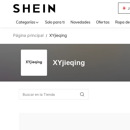
J
Use up 
Categorías
Solo para ti
Novedades
Ofertas
Ropa de
Página principal
XYjieqing
/
XYjieqing