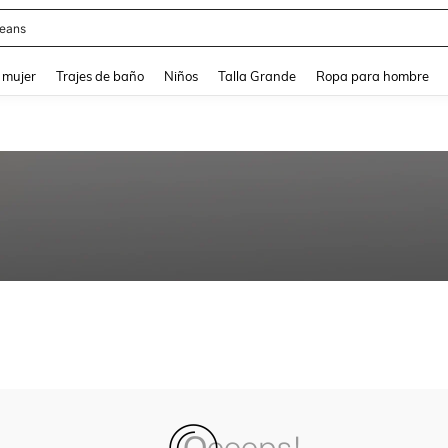
eans
and down arrow keys to navigate search Búsqueda reciente and Busca y Encuentr
 mujer
Trajes de baño
Niños
Talla Grande
Ropa para hombre