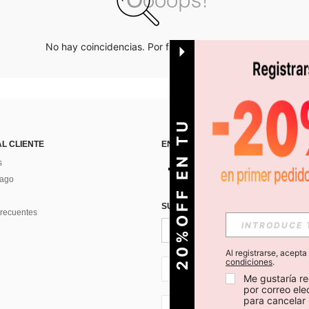
No hay coincidencias. Por favor inténtalo de nuevo.
O
2
0
%
O
F
F
E
N
T
U
P
R
I
M
E
R
P
E
D
I
D
AL CLIENTE
ENCUÉNTRANOS EN
s
Pago
SUSCRÍBETE PARA RECIBIR OFERTA
recuentes
Al registrarse, acept
condiciones
.
CL + 56
Me gustaría re
por correo el
para cancelar 
CL + 56