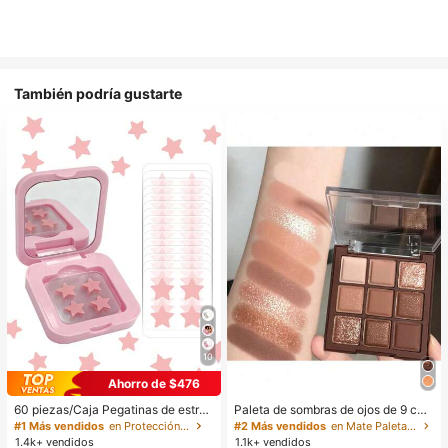
También podría gustarte
10
Ahorro de $476
60 piezas/Caja Pegatinas de estrell
Paleta de sombras de ojos de 9 col
a lindas - Pegatinas faciales, sin al
ores de tonos tierra neutros de cho
#1 Más vendidos
en Protección de la piel
#2 Más vendidos
en Mate Paletas de sombras de ojos
cohol, sin fragancia, suaves en la pi
colate con leche, maquillaje ligero,
1.4k+ vendidos
1.1k+ vendidos