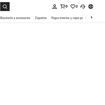
0
0
a. Press Enter to select.
Bisutería y accesorios
Zapatos
Ropa interior y ropa para dormir
Ho