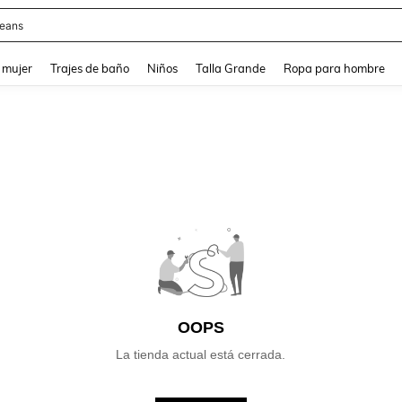
eans
and down arrow keys to navigate search Búsqueda reciente and Busca y Encuentr
 mujer
Trajes de baño
Niños
Talla Grande
Ropa para hombre
OOPS
La tienda actual está cerrada.