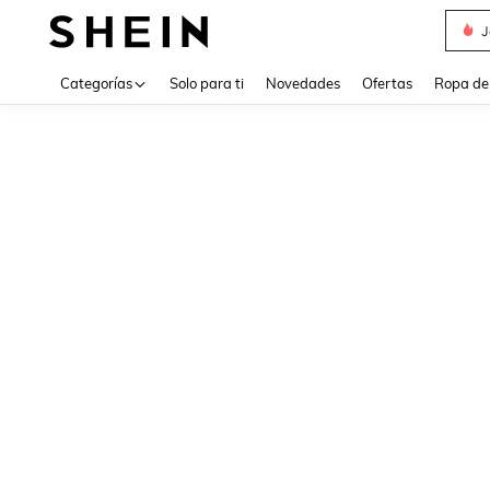
J
Use up 
Categorías
Solo para ti
Novedades
Ofertas
Ropa de