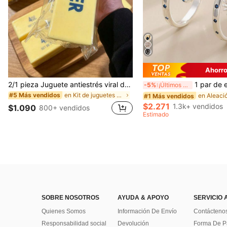
Ahorro
2/1 pieza Juguete antiestrés viral de mantequilla suave y lindo de gran tamaño, juguete de alivio del estrés, estimulación sensorial, pelota antiestrés, adecuado como regalo de Pascua, cumpleaños, graduación, favor de fiesta, suministros para despedida de soltera, estilo dumpling de rebote lento, estético, regalo de Navidad
1 par de elegantes y lujosos pendientes de cobre con media luna asimétrica y sol de cristal, pendientes de mujer, adecuados para uso diario casual
-5%
¡Últimos 3 días
en Kit de juguetes de viaje Juguetes para apretar
#5 Más vendidos
#1 Más vendidos
$2.271
1.3k+ vendidos
$1.090
800+ vendidos
Estimado
SOBRE NOSOTROS
AYUDA & APOYO
SERVICIO 
Quienes Somos
Información De Envío
Contácteno
Responsabilidad social
Devolución
Forma De 