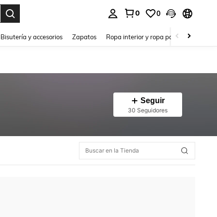
0
0
a. Press Enter to select.
Bisutería y accesorios
Zapatos
Ropa interior y ropa para dormir
Ho
Seguir
30 Seguidores