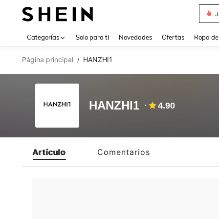
J
Use up 
Categorías
Solo para ti
Novedades
Ofertas
Ropa de
Página principal
HANZHI1
/
HANZHI1
4.90
Artículo
Comentarios