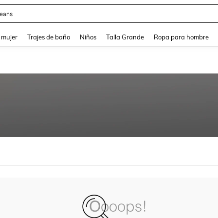
eans
and down arrow keys to navigate search Búsqueda reciente and Busca y Encuentr
 mujer
Trajes de baño
Niños
Talla Grande
Ropa para hombre