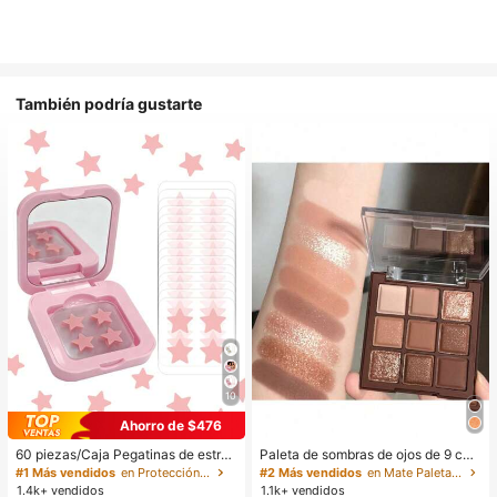
También podría gustarte
10
Ahorro de $476
60 piezas/Caja Pegatinas de estrell
Paleta de sombras de ojos de 9 col
a lindas - Pegatinas faciales, sin al
ores de tonos tierra neutros de cho
#1 Más vendidos
en Protección de la piel
#2 Más vendidos
en Mate Paletas de sombras de ojos
cohol, sin fragancia, suaves en la pi
colate con leche, maquillaje ligero,
1.4k+ vendidos
1.1k+ vendidos