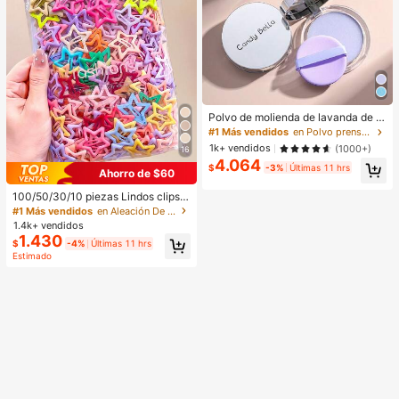
Polvo de molienda de lavanda de n
ube blanca y cielo azul con esponj
#1 Más vendidos
en Polvo prensado Polvo
a, polvo translúcido mate y congela
1k+ vendidos
(1000+)
16
do para iluminar en un segundo.
4.064
$
-3%
Últimas 11 hrs
Ahorro de $60
100/50/30/10 piezas Lindos clips d
e estrella de cinco puntas estilo Y2
#1 Más vendidos
en Aleación De Hierro Accesorios para el cabello d
K, clips de cabello coloridos, acces
1.4k+ vendidos
orios básicos para el cabello - Adec
1.430
$
-4%
Últimas 11 hrs
uados para niñas, uso diario en la e
Estimado
scuela, fiestas, deportes, estética