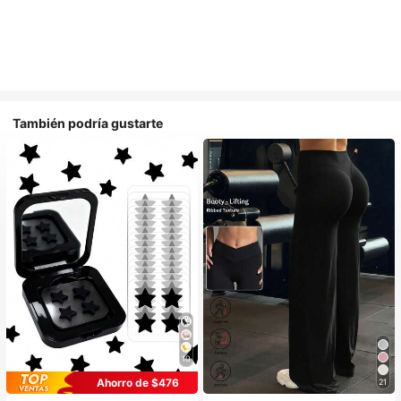
También podría gustarte
10
Ahorro de $476
21