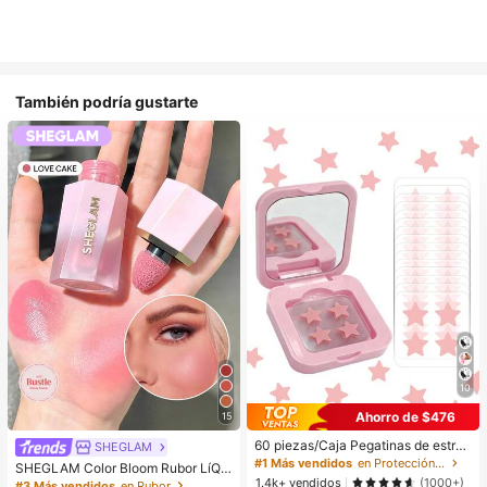
También podría gustarte
10
Ahorro de $476
15
60 piezas/Caja Pegatinas de estrell
SHEGLAM
a lindas - Pegatinas faciales, sin al
#1 Más vendidos
en Protección de la piel
SHEGLAM Color Bloom Rubor LíQui
cohol, sin fragancia, suaves en la pi
1.4k+ vendidos
do Acabado Mate-Love Cake Color
(1000+)
#3 Más vendidos
en Rubor