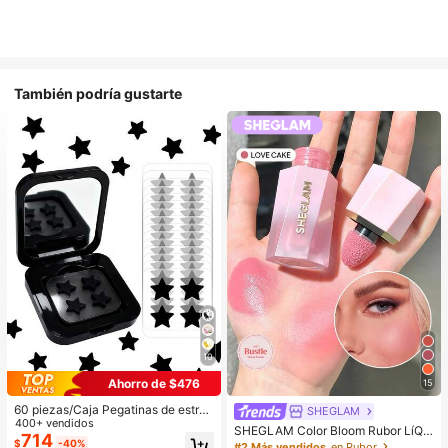
También podría gustarte
10
Ahorro de $476
15
60 piezas/Caja Pegatinas de estrell
SHEGLAM
a lindas - Pegatinas faciales, sin al
400+ vendidos
SHEGLAM Color Bloom Rubor LíQui
cohol, sin fragancia, suaves en la pi
714
do Acabado Mate-Love Cake Color
$
-40%
#2 Más vendidos
en Rubor