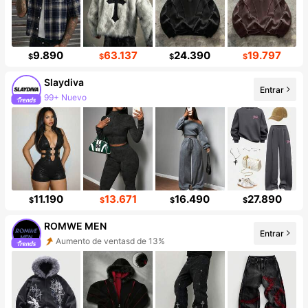
9.890
63.137
24.390
19.797
$
$
$
$
Slaydiva
Entrar
99+ Nuevo
Incremento de seguidores de 13%
11.190
13.671
16.490
27.890
$
$
$
$
ROMWE MEN
Entrar
Aumento de ventasd de 13%
666K seguidores