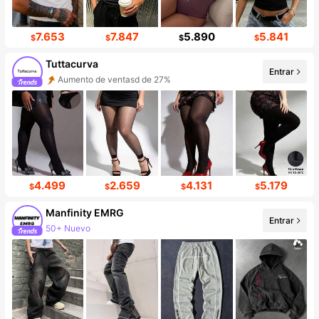
7.653
7.847
5.890
5.841
$
$
$
$
Tuttacurva
Entrar
Aumento de ventasd de 27%
Incremento de seguidores de 216%
4.499
2.659
4.131
5.179
$
$
$
$
Manfinity EMRG
Entrar
50+ Nuevo
Incremento de seguidores de 13%