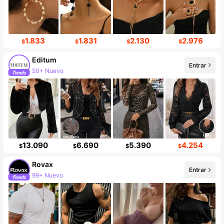
1.833
1.831
2.130
2.976
$
$
$
$
Editum
Entrar
50+ Nuevo
13.090
6.690
5.390
4.254
$
$
$
$
Rovax
Entrar
99+ Nuevo