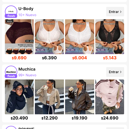
U-Body
Entrar
10+ Nuevo
Incremento de seguidores de 20%
9.690
6.390
6.004
5.143
$
$
$
$
Muchica
Entrar
99+ Nuevo
336K seguidores
20.490
12.290
19.190
24.690
$
$
$
$