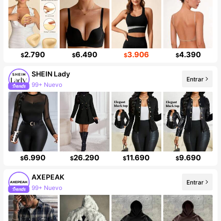
2.790
6.490
3.906
4.390
$
$
$
$
SHEIN Lady
Entrar
99+ Nuevo
Incremento de seguidores de 10%
6.990
26.290
11.690
9.690
$
$
$
$
AXEPEAK
Entrar
99+ Nuevo
380K seguidores