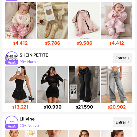
4.412
5.786
9.586
4.412
$
$
$
$
SHEIN PETITE
Entrar
99+ Nuevo
2.3M seguidores
13.221
10.990
21.590
20.902
$
$
$
$
Lilivine
Entrar
20+ Nuevo
9.5K seguidores