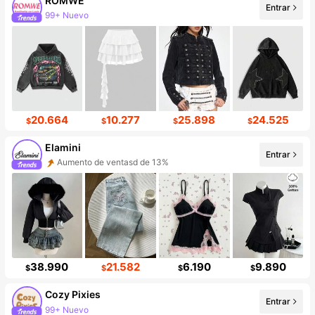
ROMWE
Entrar
99+ Nuevo
Incremento de seguidores de 13%
20.664
10.277
25.898
24.525
$
$
$
$
Elamini
Entrar
Aumento de ventasd de 13%
Incremento de seguidores de 17%
38.990
21.582
6.190
9.890
$
$
$
$
Cozy Pixies
Entrar
99+ Nuevo