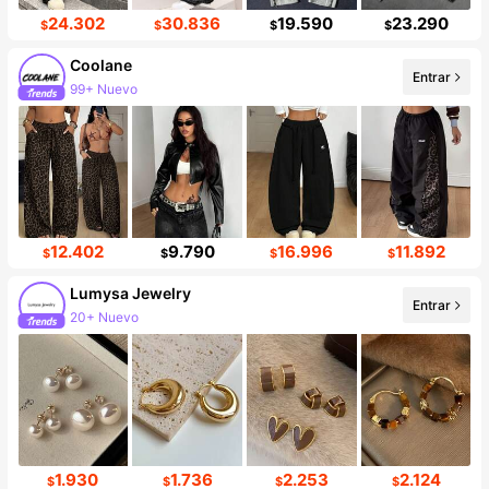
24.302
30.836
19.590
23.290
$
$
$
$
Coolane
Entrar
99+ Nuevo
Incremento de seguidores de 15%
12.402
9.790
16.996
11.892
$
$
$
$
Lumysa Jewelry
Entrar
20+ Nuevo
75K seguidores
1.930
1.736
2.253
2.124
$
$
$
$