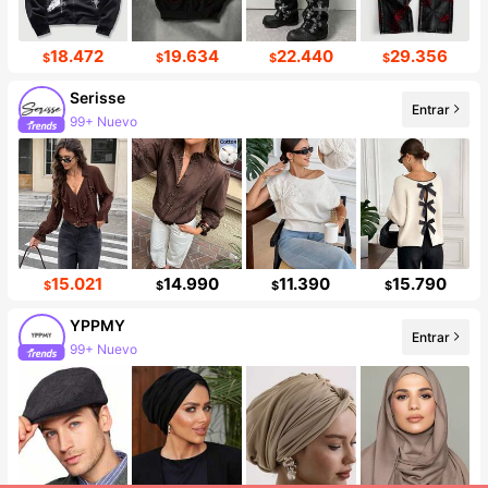
18.472
19.634
22.440
29.356
$
$
$
$
Serisse
Entrar
99+ Nuevo
497K seguidores
15.021
14.990
11.390
15.790
$
$
$
$
YPPMY
Entrar
99+ Nuevo
Incremento de seguidores de 10%