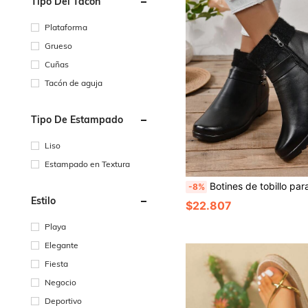
Tipo Del Tacón
Plataforma
Grueso
Cuñas
Tacón de aguja
Tipo De Estampado
Liso
Estampado en Textura
Botines de tobillo para mujer, botines de tobillo casuales con suela gruesa negra, botas para mujer, zapatos para mujer, botas de invierno para mamá, zapato
-8%
Estilo
$22.807
Playa
Elegante
Fiesta
Negocio
Deportivo