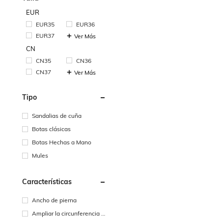
EUR
EUR35
EUR36
EUR37
Ver Más
CN
CN35
CN36
CN37
Ver Más
Tipo
Sandalias de cuña
Botas clásicas
Botas Hechas a Mano
Mules
Características
Ancho de pierna
Ampliar la circunferencia d