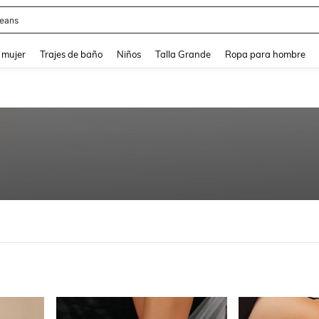
y
and down arrow keys to navigate search Búsqueda reciente and Busca y Encuentr
 mujer
Trajes de baño
Niños
Talla Grande
Ropa para hombre