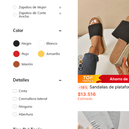
Zapatos de Mujer
Zapatos de Corte
Ancho
Color
Negro
Blanco
Rojo
Amarillo
Marrón
4
Ahorro de
Detalles
Sandalias de plataforma con cuña y borde de cuerda para mujer, esencial para viajar, suela ligera y cómoda, sandalias de esparto
-16%
Cinta
$13.516
Estimado
Cremallera lateral
Ninguno
Abertura