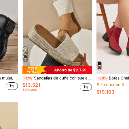
4
Ahorro de $2.769
s de invierno para mujer, zapatos negros, zapatos negros
Sandalias de cuña con suela gruesa para mujer con ribete de cuerda de yute, esencial para viajes, suela ligera, cómodas sandalias slip-on para exteriores, tejidas a mano
Botas Chelsea de mujer de talla grande con ajuste ancho, con c
-17%
-30%
$13.521
Solo quedan 5
Estimado
$19.103