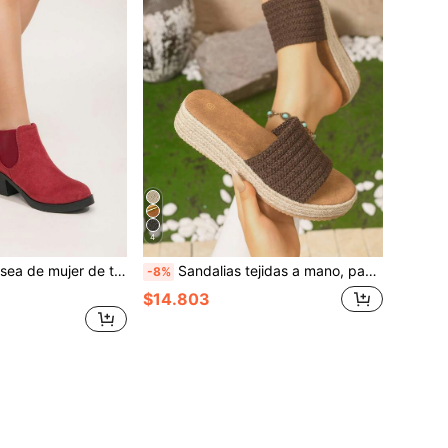
4
remallera lateral y tacón grueso, botas de moda elegantes dunicolordo con tacón ancho y banda elástica
Sandalias tejidas a mano, pantuflas de mujer, sandalias de cuña, sandalias de suela gruesa, zapatos beige, sandalias beige, zapatos de verano para mujer, esencial para vacaciones, negro
-8%
$14.803