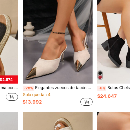
 $2.574
 tejidas a mano con punta abierta para el verano
Elegantes zuecos de tacón alto con puntera puntiaguda y decoración metálica - Cómodos y transpirables zapatos de tacón alto con puntera puntiaguda
Botas Chelsea de talla grande para mujer con cremallera l
-20%
-8%
Solo quedan 4
$24.647
$13.992