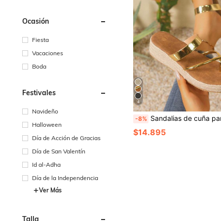
Ocasión
Fiesta
Vacaciones
Boda
Festivales
4
Navideño
Sandalias de cuña para mujer con suela gruesa, sandalias ligeras hechas a mano tejidas, pantuflas de mujer, sandal
-8%
Halloween
$14.895
Día de Acción de Gracias
Día de San Valentín
Id al-Adha
Día de la Independencia
Ver Más
Talla