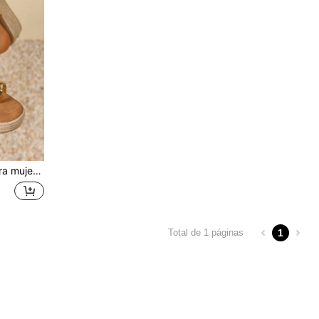
ias de cuña con suela gruesa, chanclas
1
Total de 1 páginas