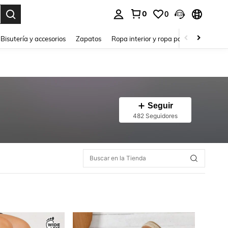
0
0
a. Press Enter to select.
Bisutería y accesorios
Zapatos
Ropa interior y ropa para dormir
Ho
Seguir
482 Seguidores