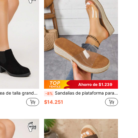
Ahorro de $1.239
ateral, negras, de tacón alto y suela gruesa, de ajuste ancho, para otoño/invierno
Sandalias de plataforma para mujer con suela gruesa, sandalias de mujer de estilo bohemio cómodas con suela gruesa, esencial de viaje, sandalias transparentes de verano
-8%
$14.251