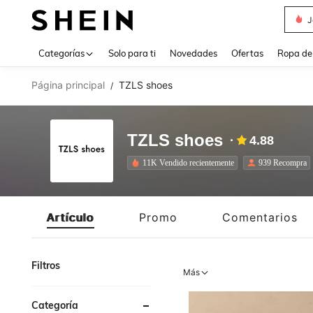
Daz
Use up 
Categorías
Solo para ti
Novedades
Ofertas
Ropa de
Página principal
TZLS shoes
/
TZLS shoes
4.88
11K Vendido recientemente
939 Recompra
Artículo
Promo
Comentarios
Filtros
Más
Categoría