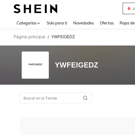
J
Use up 
Categorías
Solo para ti
Novedades
Ofertas
Ropa de
Página principal
YWFEIGEDZ
/
YWFEIGEDZ