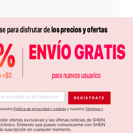
APP
S EXCLUSIVAS, PROMOCIONES Y NOTICIAS DE SHEIN
REGÍSTRATE
Suscribir
a nuestra
Política de privacidad y cookies
y nuestros
Términos y
Suscribirte
cibir ofertas exclusivas y las últimas noticias de SHEIN 
ectrónico. Entiendo que puedo comunicarme con SHEIN 
la suscripción en cualquier momento.
Suscribir