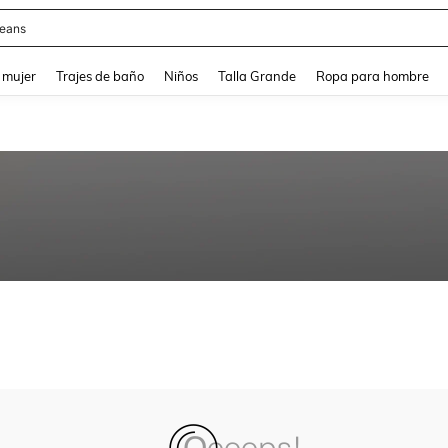
eans
and down arrow keys to navigate search Búsqueda reciente and Busca y Encuentr
 mujer
Trajes de baño
Niños
Talla Grande
Ropa para hombre