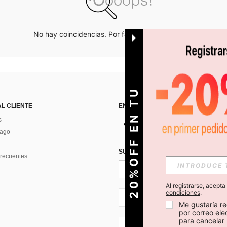
No hay coincidencias. Por favor inténtalo de nuevo.
O
2
0
%
O
F
F
E
N
T
U
P
R
I
M
E
R
P
E
D
I
D
AL CLIENTE
ENCUÉNTRANOS EN
s
Pago
SUSCRÍBETE PARA RECIBIR OFERTA
recuentes
Al registrarse, acept
condiciones
.
CL + 56
Me gustaría re
por correo el
para cancelar 
CL + 56