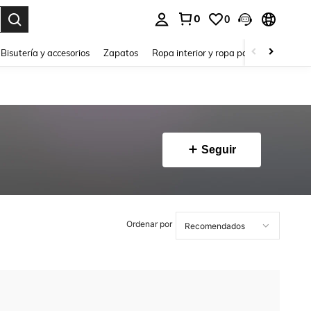
0
0
a. Press Enter to select.
Bisutería y accesorios
Zapatos
Ropa interior y ropa para dormir
Ho
Seguir
Ordenar por