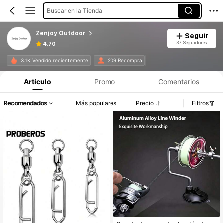
Buscar en la Tienda
Zenjoy Outdoor
Seguir
37 Seguidores
4.70
3.1K Vendido recientemente
209 Recompra
Artículo
Promo
Comentarios
Recomendados
Más populares
Precio
Filtros