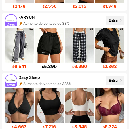
2.178
2.556
2.015
1.348
$
$
$
$
FARYUN
Entrar
Aumento de ventasd de 38%
Incremento de seguidores de 428%
6.541
5.390
6.990
2.863
$
$
$
$
Dazy Sleep
Entrar
Aumento de ventasd de 386%
Aumento de seguidores 999%+
4.667
7.216
8.545
5.724
$
$
$
$