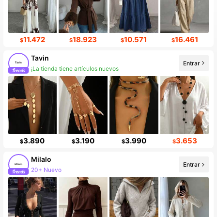
11.472
18.923
10.571
16.461
$
$
$
$
Tavin
Entrar
¡La tienda tiene artículos nuevos
3.890
3.190
3.990
3.653
$
$
$
$
Milalo
Entrar
20+ Nuevo