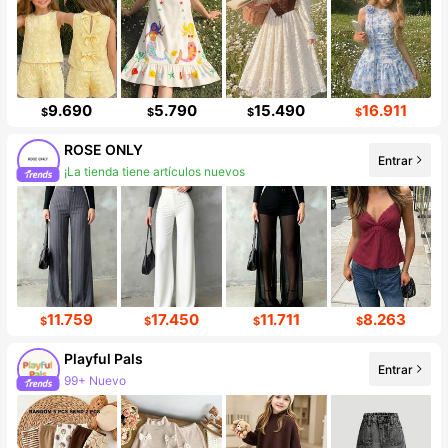
9.690
5.790
15.490
16.911
$
$
$
$
ROSE ONLY
Entrar
¡La tienda tiene artículos nuevos
Incremento de seguidores de 219%
11.759
17.450
11.711
8.263
$
$
$
$
Playful Pals
Entrar
99+ Nuevo
Incremento de seguidores de 18%