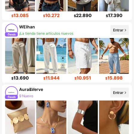
13.085
10.272
22.890
17.390
$
$
$
$
WEIhan
Entrar
¡La tienda tiene artículos nuevos
Incremento de seguidores de 55%
13.690
11.944
10.951
15.898
$
$
$
$
Aura&Verve
Entrar
9 Nuevo
Incremento de seguidores de 240%