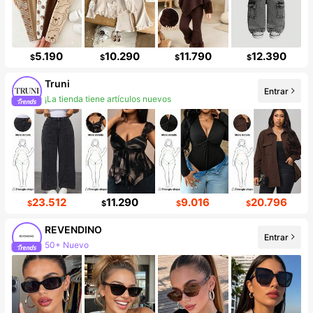
5.190
10.290
11.790
12.390
$
$
$
$
Truni
Entrar
¡La tienda tiene artículos nuevos
Incremento de seguidores de 88%
23.512
11.290
9.016
20.796
$
$
$
$
REVENDINO
Entrar
50+ Nuevo
Incremento de seguidores de 139%