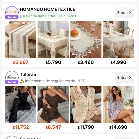
HOMANDO HOMETEXTILE
Entrar
¡La tienda tiene artículos nuevos
Incremento de seguidores de 915%
5.697
5.790
3.490
4.990
$
$
$
$
Tulorae
Entrar
Incremento de seguidores de 192%
Aumento de ventasd de 263%
11.752
8.547
11.790
14.690
$
$
$
$