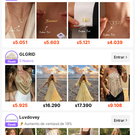
Incremento de seguidores de 139%
5.051
5.603
5.121
4.039
$
$
$
$
GLGRID
Entrar
5 Nuevo
Incremento de seguidores de 369%
5.925
16.290
17.390
9.108
$
$
$
$
Luvdovey
Entrar
Aumento de ventasd de 18%
Incremento de seguidores de 39%