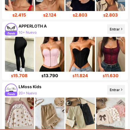
2.415
2.124
2.803
2.803
$
$
$
$
APPERLOTH A
Entrar
10+ Nuevo
Incremento de seguidores de 141%
15.708
13.790
11.824
11.630
$
$
$
$
LMoss Kids
Entrar
20+ Nuevo
Incremento de seguidores de 40%