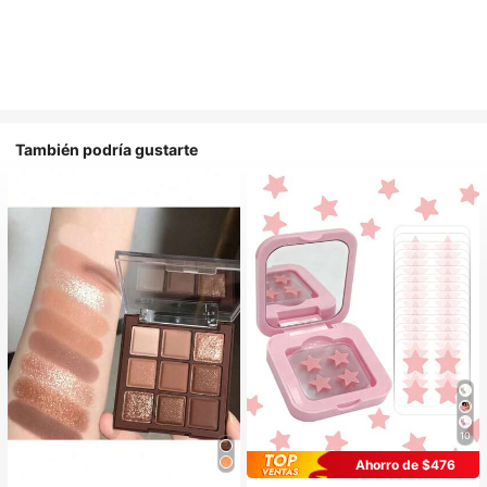
También podría gustarte
10
Ahorro de $476