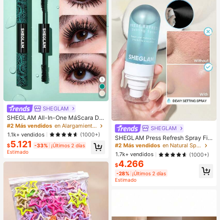
vidad
SHEGLAM
SHEGLAM All-In-One MáScara De
Volumen Y Longitud PestañAs Marc
#2 Más vendidos
en Alargamiento Máscaras de pestañas
SHEGLAM
a De Belleza CosméTica Maquillaje
1.1k+ vendidos
(1000+)
SHEGLAM Press Refresh Spray Fija
Para Mujeres Y NiñAs
5.121
dor Marca De Belleza CosméTica
#2 Más vendidos
en Natural Spray fijador
$
-33%
¡Últimos 2 días
Maquillaje Para Mujeres Y NiñAs
Estimado
1.7k+ vendidos
(1000+)
4.266
$
-28%
¡Últimos 2 días
Estimado