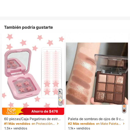
También podría gustarte
10
Ahorro de $476
60 piezas/Caja Pegatinas de estrell
Paleta de sombras de ojos de 9 col
a lindas - Pegatinas faciales, sin al
ores de tonos tierra neutros de cho
#1 Más vendidos
en Protección de la piel
#2 Más vendidos
en Mate Paletas de sombras de ojos
cohol, sin fragancia, suaves en la pi
colate con leche, maquillaje ligero,
1.5k+ vendidos
1.1k+ vendidos