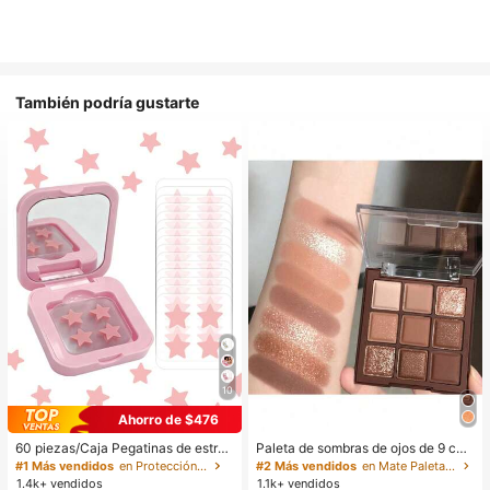
También podría gustarte
10
Ahorro de $476
60 piezas/Caja Pegatinas de estrell
Paleta de sombras de ojos de 9 col
a lindas - Pegatinas faciales, sin al
ores de tonos tierra neutros de cho
#1 Más vendidos
en Protección de la piel
#2 Más vendidos
en Mate Paletas de sombras de ojos
cohol, sin fragancia, suaves en la pi
colate con leche, maquillaje ligero,
1.4k+ vendidos
1.1k+ vendidos