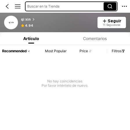
Buscar en la Tienda
qi xin
Seguir
11 Seguidores
4.94
Artículo
Comentarios
Recommended
Most Popular
Price
Filtros
No hay coincidencias
Por favor inténtelo de nuevo.