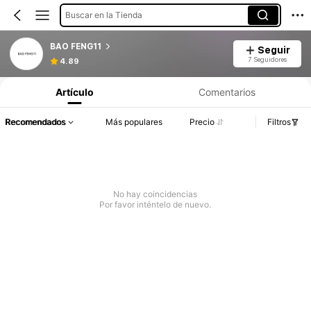
Buscar en la Tienda
BAO FENG11
Seguir
7 Seguidores
4.89
Artículo
Comentarios
Recomendados
Más populares
Precio
Filtros
No hay coincidencias
Por favor inténtelo de nuevo.