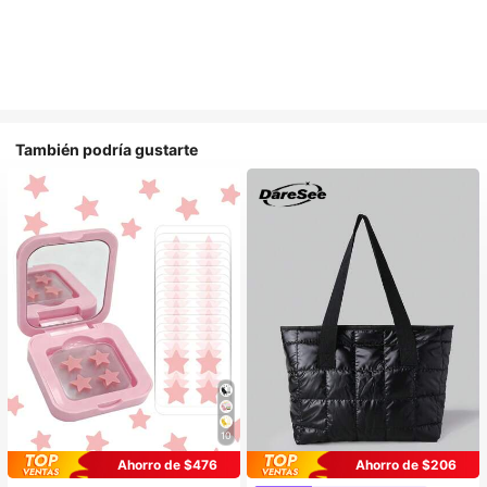
También podría gustarte
10
#1 Más vendidos
en Multicompartimento Bolsos De Mano Para Mujer
Ahorro de $476
Ahorro de $206
¡Casi agotado!