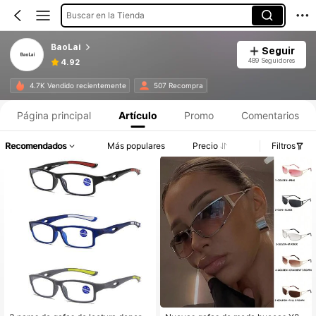
Buscar en la Tienda
BaoLai
Seguir
489 Seguidores
4.92
4.7K Vendido recientemente
507 Recompra
Página principal
Artículo
Promo
Comentarios
Recomendados
Más populares
Precio
Filtros