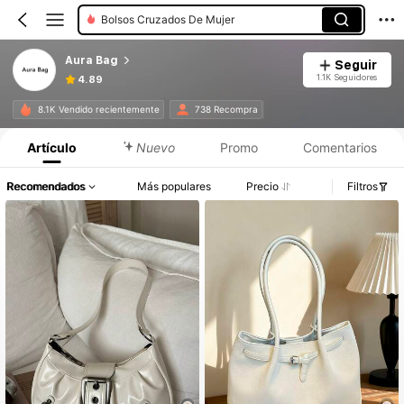
Bolsos Cruzados De Mujer
Aura Bag
Seguir
1.1K Seguidores
4.89
8.1K Vendido recientemente
738 Recompra
Artículo
Nuevo
Promo
Comentarios
Recomendados
Más populares
Precio
Filtros