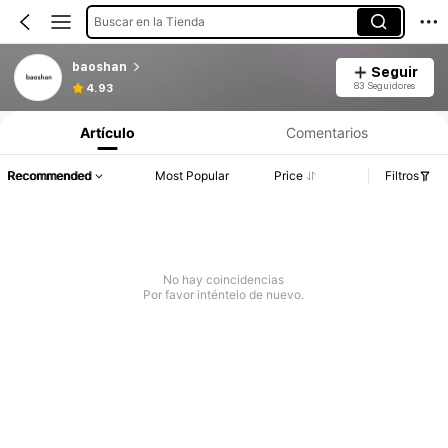
Buscar en la Tienda
baoshan
Seguir
83 Seguidores
4.93
Artículo
Comentarios
Recommended
Most Popular
Price
Filtros
No hay coincidencias
Por favor inténtelo de nuevo.