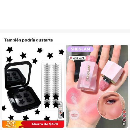
También podría gustarte
10
Ahorro de $476
15