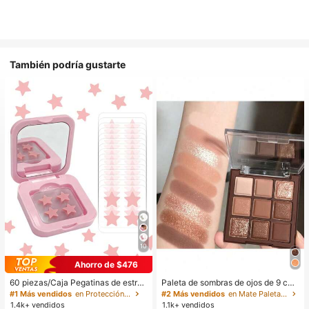
También podría gustarte
10
Ahorro de $476
60 piezas/Caja Pegatinas de estrell
Paleta de sombras de ojos de 9 col
a lindas - Pegatinas faciales, sin al
ores de tonos tierra neutros de cho
#1 Más vendidos
en Protección de la piel
#2 Más vendidos
en Mate Paletas de sombras de ojos
cohol, sin fragancia, suaves en la pi
colate con leche, maquillaje ligero,
1.4k+ vendidos
1.1k+ vendidos