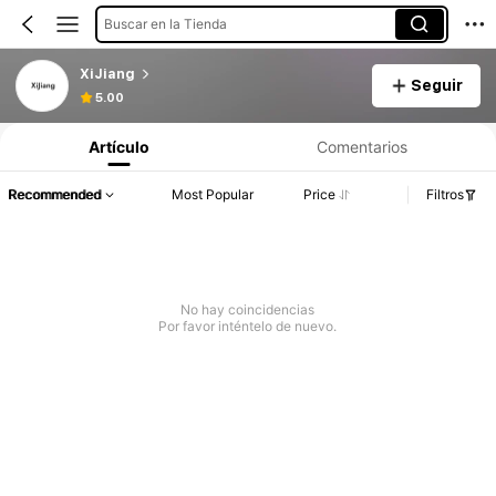
Buscar en la Tienda
XiJiang
Seguir
5.00
Artículo
Comentarios
Recommended
Most Popular
Price
Filtros
No hay coincidencias
Por favor inténtelo de nuevo.