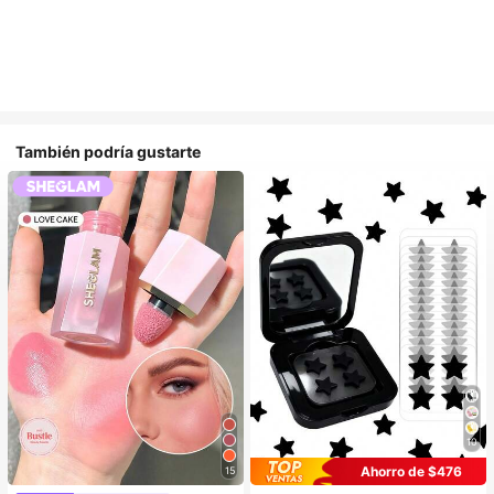
También podría gustarte
10
Ahorro de $476
15