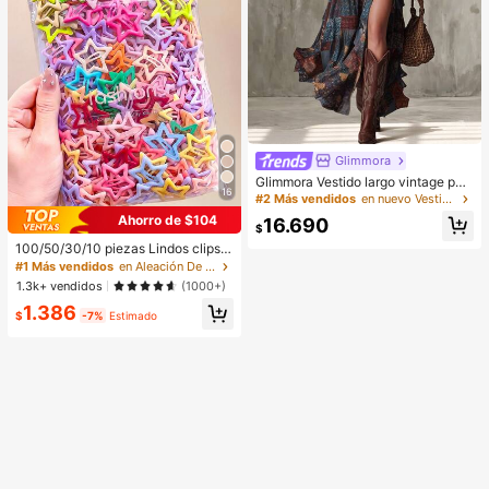
Glimmora
Glimmora Vestido largo vintage par
16
a mujer con escote en V profundo y
#2 Más vendidos
en nuevo Vestidos largos de mujer
abertura alta
Ahorro de $104
16.690
$
100/50/30/10 piezas Lindos clips d
e estrella de cinco puntas estilo Y2
#1 Más vendidos
en Aleación De Hierro Accesorios para el cabello d
K, clips de cabello coloridos, acces
1.3k+ vendidos
(1000+)
orios básicos para el cabello - Adec
1.386
uados para niñas, uso diario en la e
$
-7%
Estimado
scuela, fiestas, deportes, estética