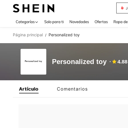
J
Use up 
Categorías
Solo para ti
Novedades
Ofertas
Ropa de
Página principal
Personalized toy
/
Personalized toy
4.88
Artículo
Comentarios