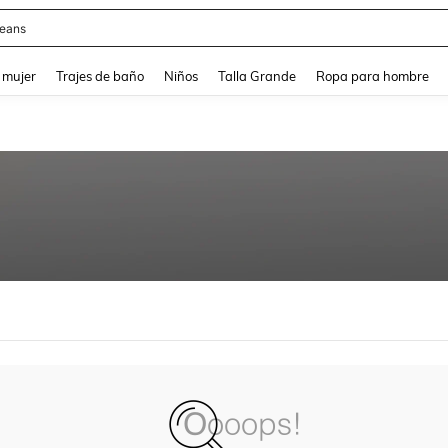
eans
and down arrow keys to navigate search Búsqueda reciente and Busca y Encuentr
 mujer
Trajes de baño
Niños
Talla Grande
Ropa para hombre