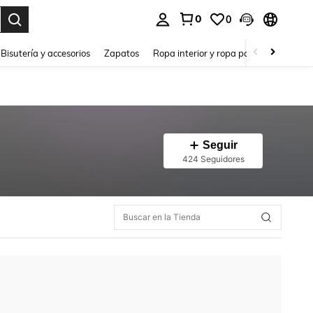
0
0
a. Press Enter to select.
Bisutería y accesorios
Zapatos
Ropa interior y ropa para dormir
Ho
Seguir
424 Seguidores