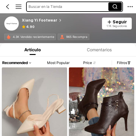
Buscar en la Tienda
Xiang Yi Footwear
Seguir
1.1K Seguidores
4.90
4.3K Vendido recientemente
965 Recompra
Artículo
Comentarios
Recommended
Most Popular
Price
Filtros