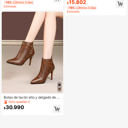
cón grueso, de fácil deslizamiento,
ntes, para el Día de San Valentín
15.802
-15%
¡Últimos 3 días
$
elegantes, zapatos de tacón para m
Estimado
-15%
¡Últimos 3 días
ujer
Estimado
Botas de tacón alto y delgado de m
ujer para otoño/invierno, con caña
Solo quedan 2
corta, cremallera trasera y decoraci
30.990
$
ón de cristal