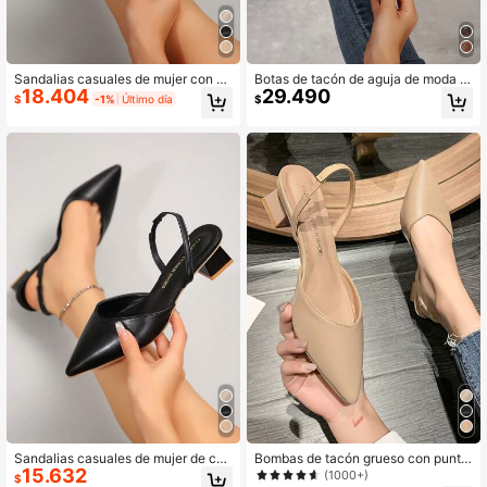
Sandalias casuales de mujer con pu
Botas de tacón de aguja de moda c
18.404
29.490
ntera puntiaguda, banda elástica, ta
on cremallera trasera con rhineston
$
-1%
Último día
$
cón grueso, zapatos elegantes, tac
es, botas de tobillo, otoño, invierno,
ones de mujer, elegantes
otoño, tacones burdeos
Sandalias casuales de mujer de col
Bombas de tacón grueso con punta
15.632
or negro con puntera puntiaguda, ta
puntiaguda y correa elástica, elega
(1000+)
$