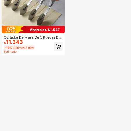
Ahorro de $1.547
Cortador De Masa De 5 Ruedas De
11.343
Acero Inoxidable Para Hornear, Dur
$
adero Cortador De Pizza Expandibl
-12%
¡Últimos 3 días
e, Cortador De Masa Para Galletas
Estimado
Redondas Y Brownies, Divisor Para
Raviolis, Rodillo De Corte Para Horn
ear