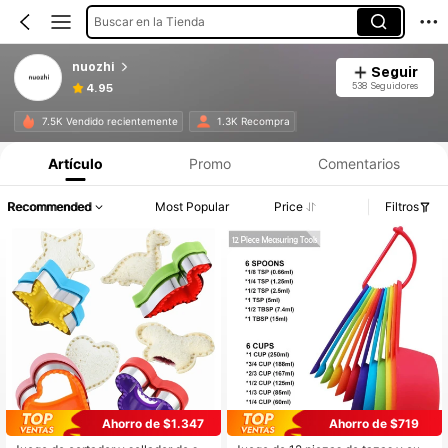
Buscar en la Tienda
nuozhi
Seguir
538 Seguidores
4.95
7.5K Vendido recientemente
1.3K Recompra
Artículo
Promo
Comentarios
Recommended
Most Popular
Price
Filtros
Ahorro de $1.347
Ahorro de $719