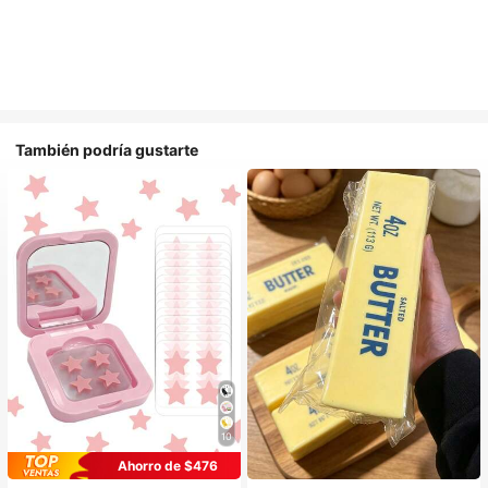
También podría gustarte
10
Ahorro de $476