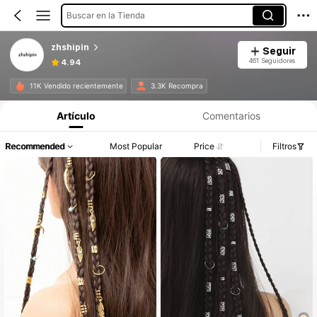
Buscar en la Tienda
zhshipin
Seguir
461 Seguidores
4.94
11K Vendido recientemente
3.3K Recompra
Artículo
Comentarios
Recommended
Most Popular
Price
Filtros