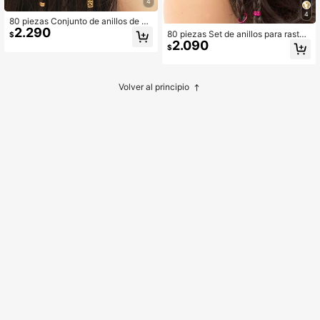
4
4
80 piezas Conjunto de anillos de pe
2.290
lo color dorado para rastas, diseño
80 piezas Set de anillos para rastas
$
de trenzado, accesorios de tocado
2.090
de color fucsia, accesorios de pelo
$
ajustables para mujeres y niñas
ajustables con diseño de trenzas pa
ra mujeres y niñas
Volver al principio