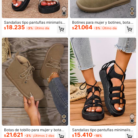
Sandalias tipo pantuflas minimalista
Botines para mujer y botines, botas
18.235
21.064
s para mujer, zapatos casuales de p
de invierno, zapatos planos, calzad
$
-3%
Último día
$
-3%
Último día
laya para vacaciones con punta abi
o nuevo, botas marrones con tacón
erta y suela gruesa, sandalias plana
s cómodas y de moda
Botas de tobillo para mujer y botas
Sandalias tipo pantuflas minimalista
21.621
15.410
de tobillo, botas de invierno para m
s para mujer, zapatos casuales de p
$
-3%
¡Últimos 2 días
$
-18%