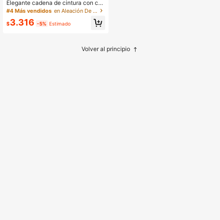
Elegante cadena de cintura con col
gante de estrella hueca, accesorio
#4 Más vendidos
en Aleación De Hierro Cadena de cintura para mujer
de moda versátil de metal multicap
3.316
a para pantalones de mujer
$
-5%
Estimado
Volver al principio