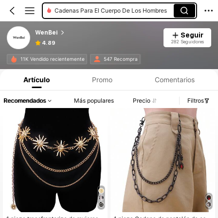
Cadenas Para El Cuerpo De Los Hombres
WenBei
Seguir
282 Seguidores
4.89
11K Vendido recientemente
547 Recompra
Artículo
Promo
Comentarios
Recomendados
Más populares
Precio
Filtros