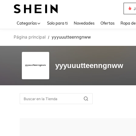
J
Use up 
Categorías
Solo para ti
Novedades
Ofertas
Ropa de
Página principal
yyyuuutteenngnww
/
yyyuuutteenngnww