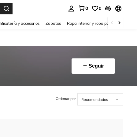
0
0
a. Press Enter to select.
Bisutería y accesorios
Zapatos
Ropa interior y ropa para dormir
Ho
Seguir
Ordenar por