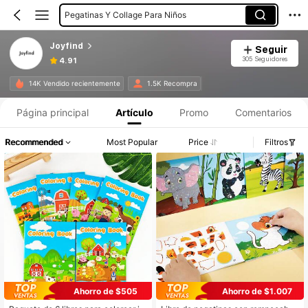
Pegatinas Y Collage Para Niños
Joyfind
Seguir
305 Seguidores
4.91
14K Vendido recientemente
1.5K Recompra
Página principal
Artículo
Promo
Comentarios
Recommended
Most Popular
Price
Filtros
Ahorro de $505
Ahorro de $1.007