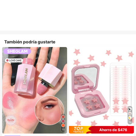
También podría gustarte
10
Ahorro de $476
15