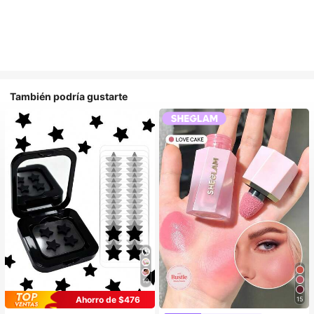
También podría gustarte
10
Ahorro de $476
15