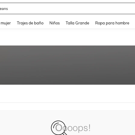
eans
and down arrow keys to navigate search Búsqueda reciente and Busca y Encuentr
 mujer
Trajes de baño
Niños
Talla Grande
Ropa para hombre