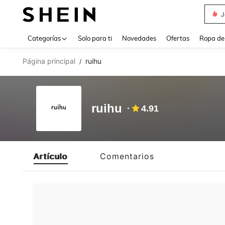
J
Use up 
Categorías
Solo para ti
Novedades
Ofertas
Ropa de
Página principal
ruihu
/
ruihu
4.91
Artículo
Comentarios