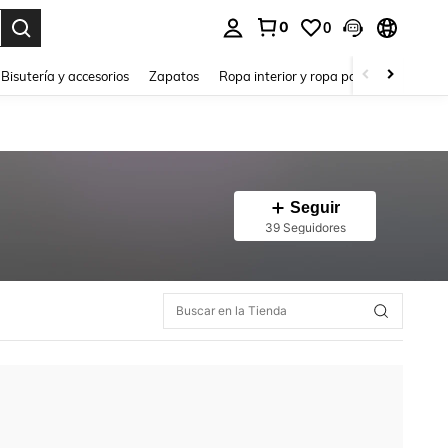
0
0
a. Press Enter to select.
Bisutería y accesorios
Zapatos
Ropa interior y ropa para dormir
Ho
Seguir
39 Seguidores