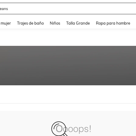
eans
and down arrow keys to navigate search Búsqueda reciente and Busca y Encuentr
 mujer
Trajes de baño
Niños
Talla Grande
Ropa para hombre