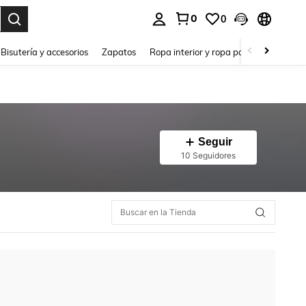
0
0
a. Press Enter to select.
Bisutería y accesorios
Zapatos
Ropa interior y ropa para dormir
Ho
Seguir
10 Seguidores