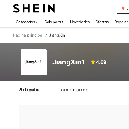
J
Use up 
Categorías
Solo para ti
Novedades
Ofertas
Ropa de
Página principal
JiangXin1
/
JiangXin1
4.69
Artículo
Comentarios